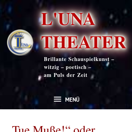
Zum
L'UNA
Inhalt
springen
THEATER
Brillante Schauspielkunst –
witzig – poetisch –
am Puls der Zeit
MENÜ
MENÜ
„Tue Muße!“ oder