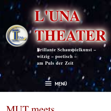
Zum
L'UNA
Inhalt
springen
THEATER
Brillante Schauspielkunst –
witzig – poetisch –
am Puls der Zeit
MENÜ
MENÜ
MUT meets